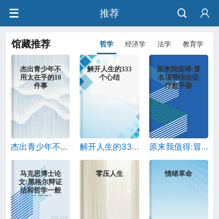
推荐
馆藏推荐
哲学
经济学
法学
教育学
杰出青少年不
解开人生的333
原来我值得:冒
用太在乎的10
个心结
名顶替综合征
件事
疗愈手册
杰出青少年不用太在乎的10件事
解开人生的333个心结
原来我值得:冒名顶替综合征疗愈手册
马克思博士论
零压人生
情绪革命
文:黑格尔辩证
法和哲学一般
的批判